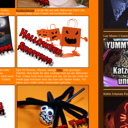
 Gothic,
Kinderschminke
n ist der Hit auf jeder Halloween Party! Die
dung usw.
Kleinen haben riesen Freude und erschrecken alle.
Last Minute 3 Snack
mer mehr
Egal Ob Kostüm, Masken, ekelige
Deko
oder gruseliges
ma
Zubehör. Hier findet Ihr alles wichtige rund um das Halloween
 Auch unser
Fest. Schaut Euch doch einfach mal um, Ich bin mir sicher Ihr
. Einfach
werdet ganz bestimmt auch das Eine oder Andere finden. Wir
haben auch wieder vieles interessantes gefunden.
Kürbis Schnitzen Pu