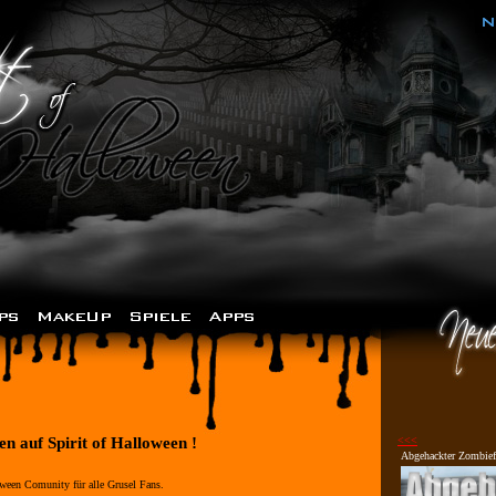
 auf Spirit of Halloween !
<<<
Abgehackter Zombief
ween Comunity für alle Grusel Fans.