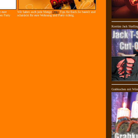
 eure
Wir haben auch jede Menge
Deko
Tips für Euch.So bastelt und
en Party
schmückt Ihr eure Wohnung und Party richtig.
Kostüm Jack Skellin
Grabkuchen mit Wür