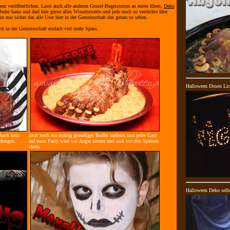
een veröffentlichen. Lasst auch alle anderen Grusel-Begeisterten an euren Ideen,
Deko
 Jeder kann und darf hier gerne alles Wissenswerte und jede noch so verrückte Idee
in mir sicher das alle User hier in der Gemeinschaft das genau so sehen.
h in der Gemeinschaft einfach viel mehr Spass.
Halloween Dosen Lic
Auch kein
Jetzt noch ein richtig gruseliges Buffet zaubern und jeder Gast
dungen.
auf eurer Party wird vor Angst zittern und sich vor den Speisen
ekeln.
Halloween Deko selb