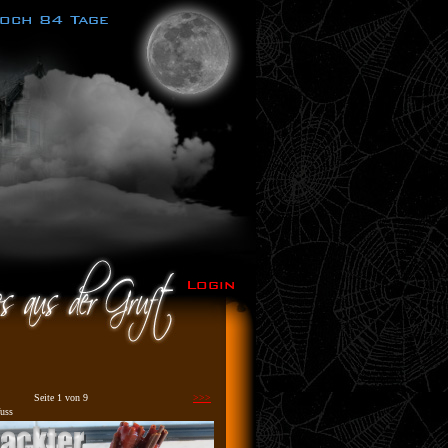
Seite 1 von 9
>>>
uss