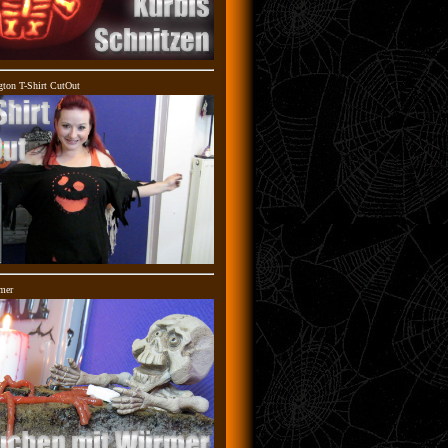
gton T-Shirt CutOut
mer