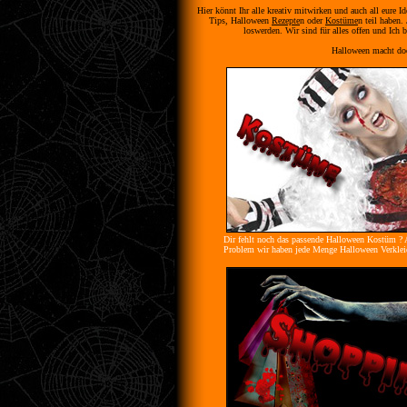
Hier könnt Ihr alle kreativ mitwirken und auch all eure Id
Tips, Halloween
Rezepte
n oder
Kostüme
n teil haben.
loswerden. Wir sind für alles offen und Ich b
Halloween macht doc
Dir fehlt noch das passende Halloween Kostüm ? 
Problem wir haben jede Menge Halloween Verklei