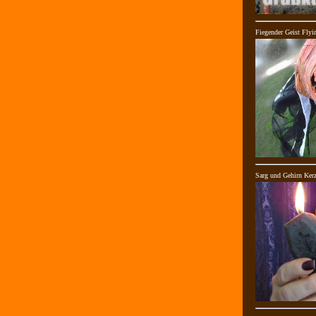
Fiegender Geist Flyi
Sarg und Gehirn Kerz