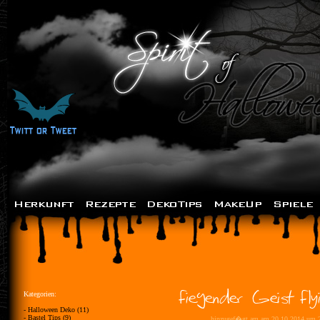
Kategorien:
- Halloween Deko (11)
- Bastel Tips (9)
hinzugef�gt am am 20.10.2014 um 2