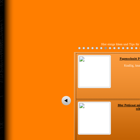
Hier einige Ideen und Tips für
Pagenschnitt Perücke Deluxe rot
Knallig, knalliger, knallrot!
80er Petticoat mit Spitze neongrün-
schwarz