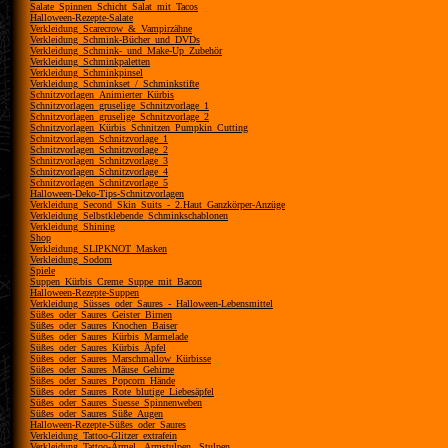
Salate_Spinnen_Schicht_Salat_mit_Tacos
Halloween-Rezepte-Salate
Verkleidung_Scarecrow_&_Vampirzähne
Verkleidung_Schmink-Bücher_und_DVDs
Verkleidung_Schmink-_und_Make-Up_Zubehör
Verkleidung_Schminkpaletten
Verkleidung_Schminkpinsel
Verkleidung_Schminkset_/_Schminkstifte
Schnitzvorlagen_Animierter_Kürbis
Schnitzvorlagen_gruselige_Schnitzvorlage_1
Schnitzvorlagen_gruselige_Schnitzvorlage_2
Schnitzvorlagen_Kürbis_Schnitzen_Pumpkin_Cutting
Schnitzvorlagen_Schnitzvorlage_1
Schnitzvorlagen_Schnitzvorlage_2
Schnitzvorlagen_Schnitzvorlage_3
Schnitzvorlagen_Schnitzvorlage_4
Schnitzvorlagen_Schnitzvorlage_5
Halloween-Deko-Tips-Schnitzvorlagen
Verkleidung_Second_Skin_Suits_-_2.Haut_Ganzkörper-Anzüge
Verkleidung_Selbstklebende_Schminkschablonen
Verkleidung_Shining
Shop
Verkleidung_SLIPKNOT_Masken
Verkleidung_Sodom
Spiele
Suppen_Kürbis_Creme_Suppe_mit_Bacon
Halloween-Rezepte-Suppen
Verkleidung_Süsses_oder_Saures_-_Halloween-Lebensmittel
Süßes_oder_Saures_Geister_Birnen
Süßes_oder_Saures_Knochen_Baiser
Süßes_oder_Saures_Kürbis_Marmelade
Süßes_oder_Saures_Kürbis_Äpfel
Süßes_oder_Saures_Marschmallow_Kürbisse
Süßes_oder_Saures_Mäuse_Gehirne
Süßes_oder_Saures_Popcorn_Hände
Süßes_oder_Saures_Rote_blutige_Liebesäpfel
Süßes_oder_Saures_Suesse_Spinnenweben
Süßes_oder_Saures_Süße_Augen
Halloween-Rezepte-Süßes_oder_Saures
Verkleidung_Tattoo-Glitzer_extrafein
Verkleidung_Tattoo-Ärmel,_Armstulpen,_Stulpen