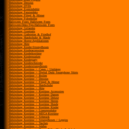
Verkleidung_Dessous
Verkleidung_DVDs
Verkleidung_Eventzubehör
Verkleidung_Fensterdeko
Verkleidung_Flügel_&_Hörner
Verkleidung_Folterkeller
Halloween_Fonts_Halloween_Fonts
Halloween-Deko-Tips-Halloween_Fonts
Verkleidung_Girlanden
Verkleidung_Goretraits
Verkleidung_Grabsteine_&_Friedhof
Verkleidung_Handschuhe_&_Hände
Verkleidung_Horror-Applikationen
Verkleidung_Hüte
Verkleidung_Kinder-Strumpfhosen
Verkleidung_Kinderaccessoires
Verkleidung_Kinderkostüme
Verkleidung_Kindermasken
Verkleidung_Kinderparty
Verkleidung_Kinderschminke
Verkleidung_Kinderstrumpfhosen
Verkleidung_Kostüme_>_Capes_/_Umhänge
Verkleidung_Kostüme_>_Digital_Dudz_Smartphone_Shirts
Verkleidung_Kostüme_>_Brillen
Verkleidung_Kostüme_>_Dessous
Verkleidung_Kostüme_>_Flügel_&_Hörner
Verkleidung_Kostüme_>_Handschuhe
Verkleidung_Kostüme_>_Hüte
Verkleidung_Kostüme_>_Kostüme_Accessoires
Verkleidung_Kostüme_>_Kostüme_Damen
Verkleidung_Kostüme_>_Kostüme_Deluxe
Verkleidung_Kostüme_>_Kostüme_Herren
Verkleidung_Kostüme_>_Kostüme_Hunde
Verkleidung_Kostüme_>_Kostüme_Kinder
Verkleidung_Kostüme_>_Lizenzprodukte
Verkleidung_Kostüme_>_MEGA-Kostüme
Verkleidung_Kostüme_>_Schmuck
Verkleidung_Kostüme_>_Strumpfhosen_/_Leggins
Verkleidung_Kostüme_>_Taschen
Verkleidung_Kostüme_>_Waffen