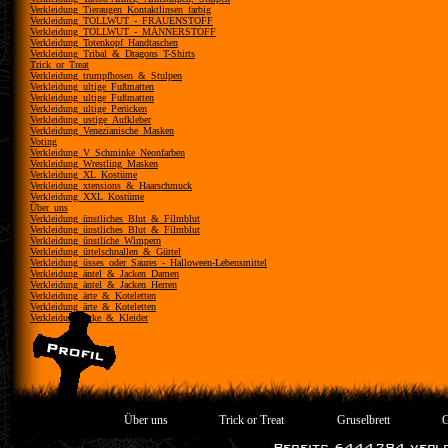
Verkleidung_Tieraugen_Kontaktlinsen_farbig
Verkleidung_TOLLWUT_-_FRAUENSTOFF
Verkleidung_TOLLWUT_-_MÄNNERSTOFF
Verkleidung_Totenkopf_Handtaschen
Verkleidung_Tribal_&_Dragons_T-Shirts
Trick_or_Treat
Verkleidung_trumpfhosen_&_Stulpen
Verkleidung_ultige_Fußmatten
Verkleidung_ultige_Fußmatten
Verkleidung_ultige_Perücken
Verkleidung_ustige_Aufkleber
Verkleidung_Venezianische_Masken
Voting
Verkleidung_V_Schminke_Neonfarben
Verkleidung_Wrestling_Masken
Verkleidung_XL_Kostüme
Verkleidung_xtensions_&_Haarschmuck
Verkleidung_XXL_Kostüme
Über_uns
Verkleidung_ünstliches_Blut_&_Filmblut
Verkleidung_ünstliches_Blut_&_Filmblut
Verkleidung_ünstliche_Wimpern
Verkleidung_ürtelschnallen_&_Gürtel
Verkleidung_üsses_oder_Saures_-_Halloween-Lebensmittel
Verkleidung_äntel_&_Jacken_Damen
Verkleidung_äntel_&_Jacken_Herren
Verkleidung_ärte_&_Koteletten
Verkleidung_ärte_&_Koteletten
Verkleidung_öcke_&_Kleider
Über uns
Trick or Treat
Gruselbrett
G