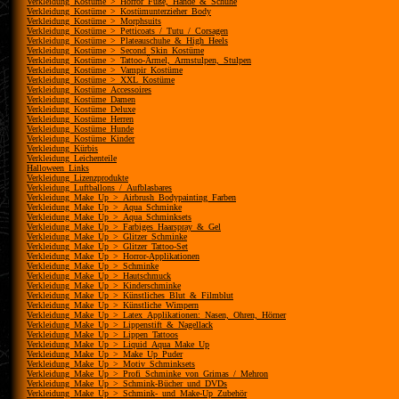
Verkleidung_Kostüme_>_Horror_Füße,_Hände_&_Schuhe
Verkleidung_Kostüme_>_Kostümunterzieher_Body
Verkleidung_Kostüme_>_Morphsuits
Verkleidung_Kostüme_>_Petticoats_/_Tutu_/_Corsagen
Verkleidung_Kostüme_>_Plateauschuhe_&_High_Heels
Verkleidung_Kostüme_>_Second_Skin_Kostüme
Verkleidung_Kostüme_>_Tattoo-Ärmel,_Armstulpen,_Stulpen
Verkleidung_Kostüme_>_Vampir_Kostüme
Verkleidung_Kostüme_>_XXL_Kostüme
Verkleidung_Kostüme_Accessoires
Verkleidung_Kostüme_Damen
Verkleidung_Kostüme_Deluxe
Verkleidung_Kostüme_Herren
Verkleidung_Kostüme_Hunde
Verkleidung_Kostüme_Kinder
Verkleidung_Kürbis
Verkleidung_Leichenteile
Halloween_Links
Verkleidung_Lizenzprodukte
Verkleidung_Luftballons_/_Aufblasbares
Verkleidung_Make_Up_>_Airbrush_Bodypainting_Farben
Verkleidung_Make_Up_>_Aqua_Schminke
Verkleidung_Make_Up_>_Aqua_Schminksets
Verkleidung_Make_Up_>_Farbiges_Haarspray_&_Gel
Verkleidung_Make_Up_>_Glitzer_Schminke
Verkleidung_Make_Up_>_Glitzer_Tattoo-Set
Verkleidung_Make_Up_>_Horror-Applikationen
Verkleidung_Make_Up_>_Schminke
Verkleidung_Make_Up_>_Hautschmuck
Verkleidung_Make_Up_>_Kinderschminke
Verkleidung_Make_Up_>_Künstliches_Blut_&_Filmblut
Verkleidung_Make_Up_>_Künstliche_Wimpern
Verkleidung_Make_Up_>_Latex_Applikationen:_Nasen,_Ohren,_Hörner
Verkleidung_Make_Up_>_Lippenstift_&_Nagellack
Verkleidung_Make_Up_>_Lippen_Tattoos
Verkleidung_Make_Up_>_Liquid_Aqua_Make_Up
Verkleidung_Make_Up_>_Make_Up_Puder
Verkleidung_Make_Up_>_Motiv_Schminksets
Verkleidung_Make_Up_>_Profi_Schminke_von_Grimas_/_Mehron
Verkleidung_Make_Up_>_Schmink-Bücher_und_DVDs
Verkleidung_Make_Up_>_Schmink-_und_Make-Up_Zubehör