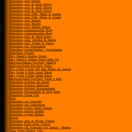
Verkleidung_orph_Masken
Verkleidung_orror_&_Skull_Motive
Verkleidung_orror_&_Skull_Motive
Verkleidung_orror_&_Skull_Motive
Verkleidung_orror_Füße,_Hände_&_Schuhe
Verkleidung_orror_Füße,_Hände_&_Schuhe
Verkleidung_orror_Masken
Verkleidung_orror_Masken
Verkleidung_orror_Masken_Deluxe
Verkleidung_ostümunterzieher_Body
Verkleidung_ostümunterzieher_Body
Verkleidung_othic_&_Metal_Ringe
Verkleidung_othic_Aufnäher_&_Badges
Verkleidung_othic_Schuhe_&_Pumps
Verkleidung_otiv_Schminksets
Verkleidung_otorrad-Masken_/_Sturmhauben
Verkleidung_Overkill
Party_MakeUp_Blutige_Wunde
Party_MakeUp_Zombie_Pinup_Make_UP
Halloween-Makeup-Tips-Party_MakeUp
Halloween-Spiele-Tips-Party_Spiele
Party_Spiele_4_Kids_Gib_dem_Kürbis_ein_Gesicht
Party_Spiele_4_Kids_Grusel_Rätsel
Party_Spiele_4_Kids_Zahlen_Rätsel
Halloween-Spiele-Tips-Party_Spiele_4_Kids
Verkleidung_Perücken_für_Kinder
Verkleidung_Perücken_Halloween
Verkleidung_Perücken_Kostümzubehör
Verkleidung_Plateauschuhe_&_High_Heels
Verkleidung_Primal_Fear
Profil
Verkleidung_qua_Schminke
Verkleidung_qua_Schminksets
Verkleidung_raveArt_Death_Fashion
Verkleidung_restling_Masken
Verkleidung_reyland_Masken
Rezepte
Verkleidung_ribal_&_Mystik_T-Shirts
Verkleidung_Rock´n´Roll_T-Shirts
Verkleidung_rofi_Schminke_von_Grimas_/_Mehron
Salate_Kürbis-Möhren_Salat