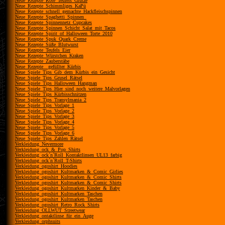
Neue_Rezepte_Rote_Teufels_Grütze
Neue_Rezepte_Schimmliges_KaPü
Neue_Rezepte_schnell_gemachte_Hackfleischspinnen
Neue_Rezepte_Spaghetti_Spinnen_
Neue_Rezepte_Spinnennetz_Cupcakes
Neue_Rezepte_Spinnen_Schicht_Salat_mit_Tacos
Neue_Rezepte_Spirit_of_Halloween_Torte_2010
Neue_Rezepte_Spuk_Quark_Creme
Neue_Rezepte_Süße_Blutwurst
Neue_Rezepte_Teufels_Eier
Neue_Rezepte_Würstchen_Kraken
Neue_Rezepte_Zauberstäbe
Neue_Rezepte__gefüllter_Kürbis
Neue_Spiele_Tips_Gib_dem_Kürbis_ein_Gesicht
Neue_Spiele_Tips_Grusel_Rätsel
Neue_Spiele_Tips_Halloween_Hangman
Neue_Spiele_Tips_Hier_sind_noch_weitere_Malvorlagen
Neue_Spiele_Tips_Kürbisschnitzen
Neue_Spiele_Tips_Transylmania_2
Neue_Spiele_Tips_Vorlage_1
Neue_Spiele_Tips_Vorlage_2
Neue_Spiele_Tips_Vorlage_3
Neue_Spiele_Tips_Vorlage_4
Neue_Spiele_Tips_Vorlage_5
Neue_Spiele_Tips_Vorlage_6
Neue_Spiele_Tips_Zahlen_Rätsel
Verkleidung_Nevermore
Verkleidung_ock_&_Pop_Shirts
Verkleidung_ock´n´Roll_Kontaktlinsen_UL13_farbig
Verkleidung_ock´n´Roll_T-Shirts
Verkleidung_ogoshirt_Hoodies
Verkleidung_ogoshirt_Kultmarken_&_Comic_Girlies
Verkleidung_ogoshirt_Kultmarken_&_Comic_Shirts
Verkleidung_ogoshirt_Kultmarken_&_Comic_Shirts
Verkleidung_ogoshirt_Kultmarken_Kinder_&_Baby
Verkleidung_ogoshirt_Kultmarken_Taschen
Verkleidung_ogoshirt_Kultmarken_Taschen
Verkleidung_ogoshirt_Retro_Rock_Shirts
Verkleidung_OLLWUT_Streetwear
Verkleidung_ontaktlinse_für_ein_Auge
Verkleidung_orphsuits