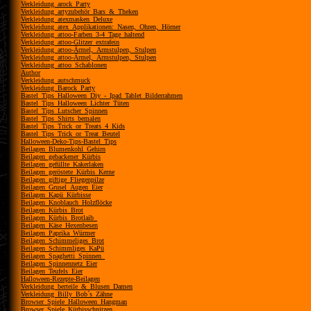
Verkleidung_arock_Party
Verkleidung_artyzubehör_Bars_&_Theken
Verkleidung_atexmasken_Deluxe
Verkleidung_atex_Applikationen:_Nasen,_Ohren,_Hörner
Verkleidung_attoo-Farben_3-4_Tage_haltend
Verkleidung_attoo-Glitzer_extrafein
Verkleidung_attoo-Ärmel,_Armstulpen,_Stulpen
Verkleidung_attoo-Ärmel,_Armstulpen,_Stulpen
Verkleidung_attoo_Schablonen
Author
Verkleidung_autschmuck
Verkleidung_Barock_Party
Bastel_Tips_Halloween_Diy_-_Ipad_Tablet_Bilderrahmen
Bastel_Tips_Halloween_Lichter_Tüten
Bastel_Tips_Lutscher_Spinnen
Bastel_Tips_Shirts_bemalen
Bastel_Tips_Trick_or_Treats_4_Kids
Bastel_Tips_Trick_or_Treat_Beutel
Halloween-Deko-Tips-Bastel_Tips
Beilagen_Blumenkohl_Gehirn
Beilagen_gebackener_Kürbis
Beilagen_gefüllte_Kakerlaken
Beilagen_geröstete_Kürbis_Kerne
Beilagen_giftige_Fliegenpilze
Beilagen_Grusel_Augen_Eier
Beilagen_Kapü_Kürbisse
Beilagen_Knoblauch_Holzflöcke
Beilagen_Kürbis_Brot
Beilagen_Kürbis_Brotlaib_
Beilagen_Käse_Hexenbesen
Beilagen_Paprika_Würmer
Beilagen_Schimmeliges_Brot
Beilagen_Schimmliges_KaPü
Beilagen_Spaghetti_Spinnen_
Beilagen_Spinnennetz_Eier
Beilagen_Teufels_Eier
Halloween-Rezepte-Beilagen
Verkleidung_berteile_&_Blusen_Damen
Verkleidung_Billy_Bob´s_Zähne
Browser_Spiele_Halloween_Hangman
Browser_Spiele_Kürbisschnitzen