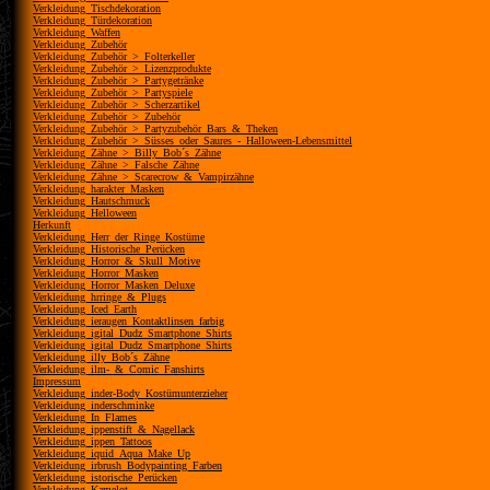
Verkleidung_Tischdekoration
Verkleidung_Türdekoration
Verkleidung_Waffen
Verkleidung_Zubehör
Verkleidung_Zubehör_>_Folterkeller
Verkleidung_Zubehör_>_Lizenzprodukte
Verkleidung_Zubehör_>_Partygetränke
Verkleidung_Zubehör_>_Partyspiele
Verkleidung_Zubehör_>_Scherzartikel
Verkleidung_Zubehör_>_Zubehör
Verkleidung_Zubehör_>_Partyzubehör_Bars_&_Theken
Verkleidung_Zubehör_>_Süsses_oder_Saures_-_Halloween-Lebensmittel
Verkleidung_Zähne_>_Billy_Bob´s_Zähne
Verkleidung_Zähne_>_Falsche_Zähne
Verkleidung_Zähne_>_Scarecrow_&_Vampirzähne
Verkleidung_harakter_Masken
Verkleidung_Hautschmuck
Verkleidung_Helloween
Herkunft
Verkleidung_Herr_der_Ringe_Kostüme
Verkleidung_Historische_Perücken
Verkleidung_Horror_&_Skull_Motive
Verkleidung_Horror_Masken
Verkleidung_Horror_Masken_Deluxe
Verkleidung_hrringe_&_Plugs
Verkleidung_Iced_Earth
Verkleidung_ieraugen_Kontaktlinsen_farbig
Verkleidung_igital_Dudz_Smartphone_Shirts
Verkleidung_igital_Dudz_Smartphone_Shirts
Verkleidung_illy_Bob´s_Zähne
Verkleidung_ilm-_&_Comic_Fanshirts
Impressum
Verkleidung_inder-Body_Kostümunterzieher
Verkleidung_inderschminke
Verkleidung_In_Flames
Verkleidung_ippenstift_&_Nagellack
Verkleidung_ippen_Tattoos
Verkleidung_iquid_Aqua_Make_Up
Verkleidung_irbrush_Bodypainting_Farben
Verkleidung_istorische_Perücken
Verkleidung_Kamelot