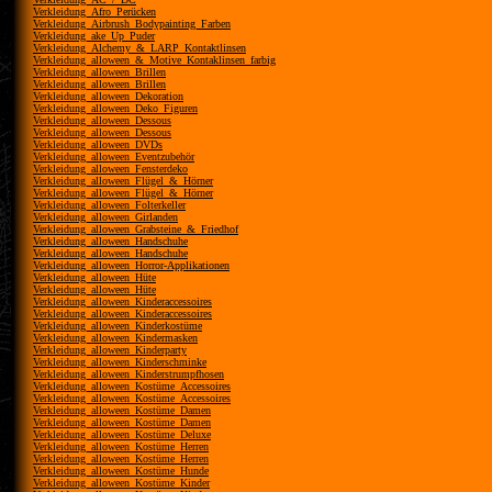
Verkleidung_Afro_Perücken
Verkleidung_Airbrush_Bodypainting_Farben
Verkleidung_ake_Up_Puder
Verkleidung_Alchemy_&_LARP_Kontaktlinsen
Verkleidung_alloween_&_Motive_Kontaklinsen_farbig
Verkleidung_alloween_Brillen
Verkleidung_alloween_Brillen
Verkleidung_alloween_Dekoration
Verkleidung_alloween_Deko_Figuren
Verkleidung_alloween_Dessous
Verkleidung_alloween_Dessous
Verkleidung_alloween_DVDs
Verkleidung_alloween_Eventzubehör
Verkleidung_alloween_Fensterdeko
Verkleidung_alloween_Flügel_&_Hörner
Verkleidung_alloween_Flügel_&_Hörner
Verkleidung_alloween_Folterkeller
Verkleidung_alloween_Girlanden
Verkleidung_alloween_Grabsteine_&_Friedhof
Verkleidung_alloween_Handschuhe
Verkleidung_alloween_Handschuhe
Verkleidung_alloween_Horror-Applikationen
Verkleidung_alloween_Hüte
Verkleidung_alloween_Hüte
Verkleidung_alloween_Kinderaccessoires
Verkleidung_alloween_Kinderaccessoires
Verkleidung_alloween_Kinderkostüme
Verkleidung_alloween_Kindermasken
Verkleidung_alloween_Kinderparty
Verkleidung_alloween_Kinderschminke
Verkleidung_alloween_Kinderstrumpfhosen
Verkleidung_alloween_Kostüme_Accessoires
Verkleidung_alloween_Kostüme_Accessoires
Verkleidung_alloween_Kostüme_Damen
Verkleidung_alloween_Kostüme_Damen
Verkleidung_alloween_Kostüme_Deluxe
Verkleidung_alloween_Kostüme_Herren
Verkleidung_alloween_Kostüme_Herren
Verkleidung_alloween_Kostüme_Hunde
Verkleidung_alloween_Kostüme_Kinder