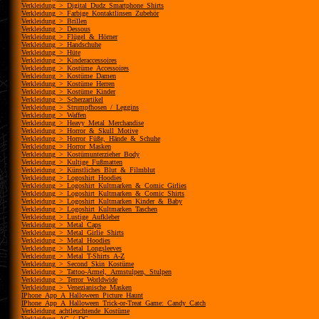
Verkleidung_>_Digital_Dudz_Smartphone_Shirts
Verkleidung_>_Farbige_Kontaktlinsen_Zubehör
Verkleidung_>_Brillen
Verkleidung_>_Dessous
Verkleidung_>_Flügel_&_Hörner
Verkleidung_>_Handschuhe
Verkleidung_>_Hüte
Verkleidung_>_Kinderaccessoires
Verkleidung_>_Kostüme_Accessoires
Verkleidung_>_Kostüme_Damen
Verkleidung_>_Kostüme_Herren
Verkleidung_>_Kostüme_Kinder
Verkleidung_>_Scherzartikel
Verkleidung_>_Strumpfhosen_/_Leggins
Verkleidung_>_Waffen
Verkleidung_>_Heavy_Metal_Merchandise
Verkleidung_>_Horror_&_Skull_Motive
Verkleidung_>_Horror_Füße,_Hände_&_Schuhe
Verkleidung_>_Horror_Masken
Verkleidung_>_Kostümunterzieher_Body
Verkleidung_>_Kultige_Fußmatten
Verkleidung_>_Künstliches_Blut_&_Filmblut
Verkleidung_>_Logoshirt_Hoodies
Verkleidung_>_Logoshirt_Kultmarken_&_Comic_Girlies
Verkleidung_>_Logoshirt_Kultmarken_&_Comic_Shirts
Verkleidung_>_Logoshirt_Kultmarken_Kinder_&_Baby
Verkleidung_>_Logoshirt_Kultmarken_Taschen
Verkleidung_>_Lustige_Aufkleber
Verkleidung_>_Metal_Caps
Verkleidung_>_Metal_Girlie_Shirts
Verkleidung_>_Metal_Hoodies
Verkleidung_>_Metal_Longsleeves
Verkleidung_>_Metal_T-Shirts_A-Z
Verkleidung_>_Second_Skin_Kostüme
Verkleidung_>_Tattoo-Ärmel,_Armstulpen,_Stulpen
Verkleidung_>_Terror_Worldwide
Verkleidung_>_Venezianische_Masken
IPhone_App_A_Halloween_Picture_Haunt
IPhone_App_A_Halloween_Trick-or-Treat_Game:_Candy_Catch
Verkleidung_achtleuchtende_Kostüme
Verkleidung_AC_/_DC