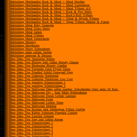
Verkleidung_Merchandise_Rock_&_Metal_>_Metal_Hoodies
Verkleidung_Merchandise_Rock_&_Metal_>_Metal_Longsleeves
Verkleidung_Merchandise_Rock_&_Metal_>_Metal_T-Shirts_A-Z
Verkleidung_Merchandise_Rock_&_Metal_>_Rock_&_Pop_Shirts
Verkleidung_Merchandise_Rock_&_Metal_>_Rock´n´Roll_T-Shirts
Verkleidung_Merchandise_Rock_&_Metal_>_Tribal_&_Mystik_T-Shirts
Verkleidung_Merchandise_Rock_&_Metal_>_Vegan_T-Shirts_Männer_&_Frauen
Verkleidung_Metal_Baby_Strampler
Verkleidung_Metal_Girlie_Shirts
Verkleidung_Metal_Jacken
Verkleidung_Metal_T-Shirts
Verkleidung_Metal_Unterwäsche
Verkleidung_Ministry
Verkleidung_Morphsuits
Verkleidung_Motiv_Schminksets
Verkleidung_ndere_schöne_Sachen
Verkleidung_nderwear_&_Dessous
Neue_Deko_Tips_Animierter_Kürbis
Neue_Deko_Tips_Blutige_Sekt_Gläser_Bloody_Glasses
Neue_Deko_Tips_Blutkerzen_Bloody_Candles
Neue_Deko_Tips_Fiegender_Geist_Flying_Ghost
Neue_Deko_Tips_Friedhof_Schild_Graveyard_Sign
Neue_Deko_Tips_Grabstein_Tombstone
Neue_Deko_Tips_Grabstein_Tombstone_Low_Cost
Neue_Deko_Tips_gruselige_Schnitzvorlage_1
Neue_Deko_Tips_gruselige_Schnitzvorlage_2
Neue_Deko_Tips_Halloween_Deko_selber_machen:_Schwebender_Geist_unter_20_Euro_
Neue_Deko_Tips_Halloween_Diy_-_Ipad_Tablet_Bilderrahmen
Neue_Deko_Tips_Halloween_Dosen_Lichter_Laternen
Neue_Deko_Tips_Halloween_Fonts
Neue_Deko_Tips_Halloween_Lichter_Tüten
Neue_Deko_Tips_Halloween_Mobilee
Neue_Deko_Tips_Kostüm_Jack_Skellington_T-Shirt_CutOut
Neue_Deko_Tips_Kürbis_Schnitzen_Pumpkin_Cutting
Neue_Deko_Tips_Lutscher_Spinnen
Neue_Deko_Tips_Sarg_und_Gehirn_Kerzen
Neue_Deko_Tips_Schnitzvorlage_1
Neue_Deko_Tips_Schnitzvorlage_2
Neue_Deko_Tips_Schnitzvorlage_3
Neue_Deko_Tips_Schnitzvorlage_4
Neue_Deko_Tips_Schnitzvorlage_5