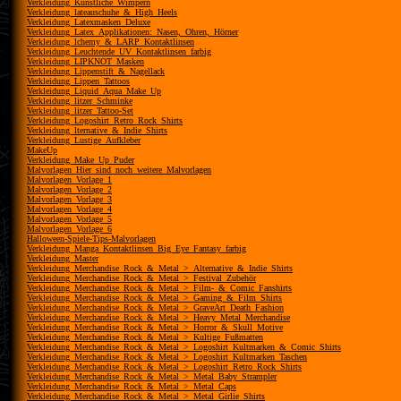
Verkleidung_Künstliche_Wimpern
Verkleidung_lateauschuhe_&_High_Heels
Verkleidung_Latexmasken_Deluxe
Verkleidung_Latex_Applikationen:_Nasen,_Ohren,_Hörner
Verkleidung_lchemy_&_LARP_Kontaktlinsen
Verkleidung_Leuchtende_UV_Kontaktlinsen_farbig
Verkleidung_LIPKNOT_Masken
Verkleidung_Lippenstift_&_Nagellack
Verkleidung_Lippen_Tattoos
Verkleidung_Liquid_Aqua_Make_Up
Verkleidung_litzer_Schminke
Verkleidung_litzer_Tattoo-Set
Verkleidung_Logoshirt_Retro_Rock_Shirts
Verkleidung_lternative_&_Indie_Shirts
Verkleidung_Lustige_Aufkleber
MakeUp
Verkleidung_Make_Up_Puder
Malvorlagen_Hier_sind_noch_weitere_Malvorlagen
Malvorlagen_Vorlage_1
Malvorlagen_Vorlage_2
Malvorlagen_Vorlage_3
Malvorlagen_Vorlage_4
Malvorlagen_Vorlage_5
Malvorlagen_Vorlage_6
Halloween-Spiele-Tips-Malvorlagen
Verkleidung_Manga_Kontaktlinsen_Big_Eye_Fantasy_farbig
Verkleidung_Master
Verkleidung_Merchandise_Rock_&_Metal_>_Alternative_&_Indie_Shirts
Verkleidung_Merchandise_Rock_&_Metal_>_Festival_Zubehör
Verkleidung_Merchandise_Rock_&_Metal_>_Film-_&_Comic_Fanshirts
Verkleidung_Merchandise_Rock_&_Metal_>_Gaming_&_Film_Shirts
Verkleidung_Merchandise_Rock_&_Metal_>_GraveArt_Death_Fashion
Verkleidung_Merchandise_Rock_&_Metal_>_Heavy_Metal_Merchandise
Verkleidung_Merchandise_Rock_&_Metal_>_Horror_&_Skull_Motive
Verkleidung_Merchandise_Rock_&_Metal_>_Kultige_Fußmatten
Verkleidung_Merchandise_Rock_&_Metal_>_Logoshirt_Kultmarken_&_Comic_Shirts
Verkleidung_Merchandise_Rock_&_Metal_>_Logoshirt_Kultmarken_Taschen
Verkleidung_Merchandise_Rock_&_Metal_>_Logoshirt_Retro_Rock_Shirts
Verkleidung_Merchandise_Rock_&_Metal_>_Metal_Baby_Strampler
Verkleidung_Merchandise_Rock_&_Metal_>_Metal_Caps
Verkleidung_Merchandise_Rock_&_Metal_>_Metal_Girlie_Shirts