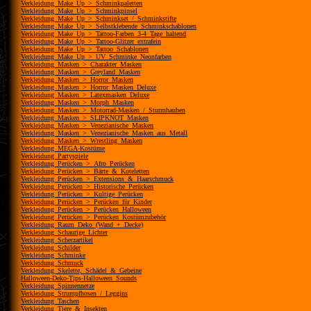
Verkleidung_Make_Up_>_Schminkpaletten
Verkleidung_Make_Up_>_Schminkpinsel
Verkleidung_Make_Up_>_Schminkset_/_Schminkstifte
Verkleidung_Make_Up_>_Selbstklebende_Schminkschablonen
Verkleidung_Make_Up_>_Tattoo-Farben_3-4_Tage_haltend
Verkleidung_Make_Up_>_Tattoo-Glitzer_extrafein
Verkleidung_Make_Up_>_Tattoo_Schablonen
Verkleidung_Make_Up_>_UV_Schminke_Neonfarben
Verkleidung_Masken_>_Charakter_Masken
Verkleidung_Masken_>_Greyland_Masken
Verkleidung_Masken_>_Horror_Masken
Verkleidung_Masken_>_Horror_Masken_Deluxe
Verkleidung_Masken_>_Latexmasken_Deluxe
Verkleidung_Masken_>_Morph_Masken
Verkleidung_Masken_>_Motorrad-Masken_/_Sturmhauben
Verkleidung_Masken_>_SLIPKNOT_Masken
Verkleidung_Masken_>_Venezianische_Masken
Verkleidung_Masken_>_Venezianische_Masken_aus_Metall
Verkleidung_Masken_>_Wrestling_Masken
Verkleidung_MEGA-Kostüme
Verkleidung_Partyspiele
Verkleidung_Perücken_>_Afro_Perücken
Verkleidung_Perücken_>_Bärte_&_Koteletten
Verkleidung_Perücken_>_Extensions_&_Haarschmuck
Verkleidung_Perücken_>_Historische_Perücken
Verkleidung_Perücken_>_Kultige_Perücken
Verkleidung_Perücken_>_Perücken_für_Kinder
Verkleidung_Perücken_>_Perücken_Halloween
Verkleidung_Perücken_>_Perücken_Kostümzubehör
Verkleidung_Raum_Deko_(Wand_+_Decke)
Verkleidung_Schaurige_Lichter
Verkleidung_Scherzartikel
Verkleidung_Schilder
Verkleidung_Schminke
Verkleidung_Schmuck
Verkleidung_Skelette,_Schädel_&_Gebeine
Halloween-Deko-Tips-Halloween_Sounds
Verkleidung_Spinnennetze
Verkleidung_Strumpfhosen_/_Leggins
Verkleidung_Taschen
Verkleidung_Tiere_&_Insekten