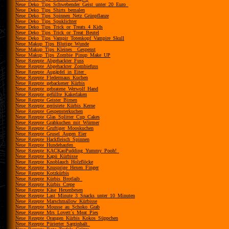
Neue_Deko_Tips_Schwebender_Geist_unter_20_Euro_
Neue_Deko_Tips_Shirts_bemalen
Neue_Deko_Tips_Spinnen_Netz_Grünpflanze
Neue_Deko_Tips_Spuklichter
Neue_Deko_Tips_Trick_or_Treats_4_Kids
Neue_Deko_Tips_Trick_or_Treat_Beutel
Neue_Deko_Tips_Vampir_Totenkopf_Vampire_Skull
Neue_Makup_Tips_Blutige_Wunde
Neue_Makup_Tips_Kleines__Gespenst
Neue_Makup_Tips_Zombie_Pinup_Make_UP
Neue_Rezepte_Abgehackter_Fuss
Neue_Rezepte_Abgehackter_Zombiefuss
Neue_Rezepte_Augäpfel_in_Eiter_
Neue_Rezepte_Fledermaus_Kuchen
Neue_Rezepte_gebackener_Kürbis
Neue_Rezepte_gebratene_Werwolf_Hand
Neue_Rezepte_gefüllte_Kakerlaken
Neue_Rezepte_Geister_Birnen
Neue_Rezepte_geröstete_Kürbis_Kerne
Neue_Rezepte_Gespensterkuchen
Neue_Rezepte_Glas_Splitter_Cup_Cakes
Neue_Rezepte_Grabkuchen_mit_Würmer
Neue_Rezepte_Gruftiger_Mooskuchen
Neue_Rezepte_Grusel_Augen_Eier
Neue_Rezepte_Hackfleisch_Spinnen
Neue_Rezepte_Hundehaufen_
Neue_Rezepte_KACKaoPudding_Yummy_Pooh!_
Neue_Rezepte_Kapü_Kürbisse
Neue_Rezepte_Knoblauch_Holzflöcke
Neue_Rezepte_Knusprige_Hexen_Finger
Neue_Rezepte_Kotzkürbis
Neue_Rezepte_Kürbis_Brotlaib_
Neue_Rezepte_Kürbis_Crepe
Neue_Rezepte_Käse_Hexenbesen
Neue_Rezepte_Last_Minute_3_Snacks_unter_10_Minuten
Neue_Rezepte_Marschmallow_Kürbisse
Neue_Rezepte_Mousse_au_Schoko_Grab
Neue_Rezepte_Mrs_Lovett´s_Meat_Pies
Neue_Rezepte_Orangen_Kürbis_Kokos_Süppchen
Neue_Rezepte_Pürierter_Sarginhalt_