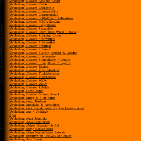
Verkleidung_alloween_Kostüme_Kinder
Verkleidung_alloween_Kürbis
Verkleidung_alloween_Leichenteile
Verkleidung_alloween_Lizenzprodukte
Verkleidung_alloween_Lizenzprodukte
Verkleidung_alloween_Luftballons_/_Aufblasbares
Verkleidung_alloween_MEGA-Kostüme
Verkleidung_alloween_Partygetränke
Verkleidung_alloween_Partyspiele
Verkleidung_alloween_Raum_Deko_(Wand_+_Decke)
Verkleidung_alloween_Schaurige_Lichter
Verkleidung_alloween_Scherzartikel
Verkleidung_alloween_Scherzartikel
Verkleidung_alloween_Schminke
Verkleidung_alloween_Schmuck
Verkleidung_alloween_Skelette,_Schädel_&_Gebeine
Verkleidung_alloween_Spinnennetze
Verkleidung_alloween_Strumpfhosen_/_Leggins
Verkleidung_alloween_Strumpfhosen_/_Leggins
Verkleidung_alloween_Taschen
Verkleidung_alloween_Tiere_&Insekten
Verkleidung_alloween_Tischdekoration
Verkleidung_alloween_Türdekoration
Verkleidung_alloween_Waffen
Verkleidung_alloween_Waffen
Verkleidung_alloween_Zubehör
Verkleidung_alsche_Zähne
Verkleidung_alsketten_&_Armschmuck
Verkleidung_aming_&_Film_Shirts
Verkleidung_ampir_Kostüme
Verkleidung_andschuhe_&_Armstulpen
Verkleidung_anga_Kontaktlinsen_Big_Eye_Fantasy_farbig
Verkleidung_apes_/_Umhänge
Apps
Verkleidung_Aqua_Schminke
Verkleidung_Aqua_Schminksets
Verkleidung_arbiges_Haarspray_&_Gel
Verkleidung_arbige_Kontaktlinsen
Verkleidung_arbige_Kontaktlinsen_Zubehör
Verkleidung_arbpulver_für_Festivals_of_Colours
Verkleidung_Arch_Enemy