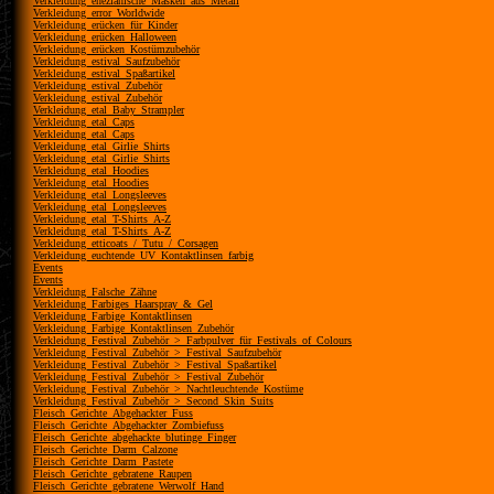
Verkleidung_enezianische_Masken_aus_Metall
Verkleidung_error_Worldwide
Verkleidung_erücken_für_Kinder
Verkleidung_erücken_Halloween
Verkleidung_erücken_Kostümzubehör
Verkleidung_estival_Saufzubehör
Verkleidung_estival_Spaßartikel
Verkleidung_estival_Zubehör
Verkleidung_estival_Zubehör
Verkleidung_etal_Baby_Strampler
Verkleidung_etal_Caps
Verkleidung_etal_Caps
Verkleidung_etal_Girlie_Shirts
Verkleidung_etal_Girlie_Shirts
Verkleidung_etal_Hoodies
Verkleidung_etal_Hoodies
Verkleidung_etal_Longsleeves
Verkleidung_etal_Longsleeves
Verkleidung_etal_T-Shirts_A-Z
Verkleidung_etal_T-Shirts_A-Z
Verkleidung_etticoats_/_Tutu_/_Corsagen
Verkleidung_euchtende_UV_Kontaktlinsen_farbig
Events
Events
Verkleidung_Falsche_Zähne
Verkleidung_Farbiges_Haarspray_&_Gel
Verkleidung_Farbige_Kontaktlinsen
Verkleidung_Farbige_Kontaktlinsen_Zubehör
Verkleidung_Festival_Zubehör_>_Farbpulver_für_Festivals_of_Colours
Verkleidung_Festival_Zubehör_>_Festival_Saufzubehör
Verkleidung_Festival_Zubehör_>_Festival_Spaßartikel
Verkleidung_Festival_Zubehör_>_Festival_Zubehör
Verkleidung_Festival_Zubehör_>_Nachtleuchtende_Kostüme
Verkleidung_Festival_Zubehör_>_Second_Skin_Suits
Fleisch_Gerichte_Abgehackter_Fuss
Fleisch_Gerichte_Abgehackter_Zombiefuss
Fleisch_Gerichte_abgehackte_blutinge_Finger
Fleisch_Gerichte_Darm_Calzone
Fleisch_Gerichte_Darm_Pastete
Fleisch_Gerichte_gebratene_Raupen
Fleisch_Gerichte_gebratene_Werwolf_Hand