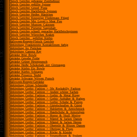
Fleisch_Gerichte_gebratene_Zombiebrust
Fleisch_Gerichte_gefüllte_Spinne
Fleisch_Gerichte_Grusel_Pizza
Fleisch_Gerichte_Hackfleisch_Spinnen
Fleisch_Gerichte_Heißes_Händchen
Fleisch_Gerichte_Knusprige_Fledermaus_Flügel
Fleisch_Gerichte_Mrs_Lovett´s_Meat_Pies
Fleisch_Gerichte_Mumien_Calzonen
Fleisch_Gerichte_Pürierter_Sarginhalt_
Fleisch_Gerichte_schnell_gemachte_Hackfleischspinnen
Fleisch_Gerichte_Würstchen_Kraken
Fleisch_Gerichte__gefüllter_Kürbis
Halloween-Rezepte-Fleisch_Gerichte
Verkleidung_Frankenstein_Kontaktlinsen_farbig
Verkleidung_fro_Perücken
Verkleidung_Gamma_Ray
Getränke_Blut_Bowle
Getränke_Gewebe_Probe
Getränke_Grüner_Hexenpunsch
Getränke_Heiße_Schokolade_mit_Glotzaugen
Getränke_Kürbis_Eis_Bowle
Getränke_Kürbis_Schnapps
Getränke_Prosecco_Teufel
Getränke_Schwarze_Witwen_Punsch
Halloween-Rezepte-Getränke
Verkleidung_Glitzer_Schminke
Verkleidung_Gothic_Fashion_>_50s_Rockabilly_Fashion
Verkleidung_Gothic_Fashion_>_Andere_schöne_Sachen
Verkleidung_Gothic_Fashion_>_Gothic_&_Metal_Ringe
Verkleidung_Gothic_Fashion_>_Gothic_Aufnäher_&_Badges
Verkleidung_Gothic_Fashion_>_Gothic_Schuhe_&_Pumps
Verkleidung_Gothic_Fashion_>_Gürtelschnallen_&_Gürtel
Verkleidung_Gothic_Fashion_>_Halsketten_&_Armschmuck
Verkleidung_Gothic_Fashion_>_Handschuhe_&_Armstulpen
Verkleidung_Gothic_Fashion_>_Horror_&_Skull_Motive
Verkleidung_Gothic_Fashion_>_Mäntel_&_Jacken_Damen
Verkleidung_Gothic_Fashion_>_Mäntel_&_Jacken_Herren
Verkleidung_Gothic_Fashion_>_Oberteile_&_Blusen_Damen
Verkleidung_Gothic_Fashion_>_Ohrringe_&_Plugs
Verkleidung_Gothic_Fashion_>_Röcke_&_Kleider
Verkleidung_Gothic_Fashion_>_Strumpfhosen_&_Stulpen