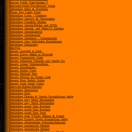
Browser_Spiele_Transylmania_2
Halloween-Spiele-Tips-Browser_Spiele
Verkleidung_Bärte_&_Koteletten
IPhone_App_Candy_Fever
Verkleidung_Capes_/_Umhänge
Verkleidung_carecrow_&_Vampirzähne
Verkleidung_Charakter_Masken
Verkleidung_chmink-Bücher_und_DVDs
Verkleidung_chmink-_und_Make-Up_Zubehör
Verkleidung_chminkpaletten
Verkleidung_chminkpinsel
Verkleidung_chminkset_/_Schminkstifte
Verkleidung_clera_Vollschalen_Kontaklinsen
Verkleidung_Debauchery
DekoTips
Desserts_Augäpfel_in_Eiter_
Desserts_Eitrige_Hände_in_Blutsoße
Desserts_Frankenstein_Gelee
Desserts_gebackene_Schnecke_mit_Vanille_Eis
Desserts_Grüner_Würmerschleim_
Desserts_Hundehaufen_
Desserts_Kürbis_Crepe
Desserts_Melonen_Hirn
Desserts_Mousse_au_Schoko_Grab
Desserts_Rote_Teufels_Grütze
Desserts_Spuk_Quark_Creme
Halloween-Rezepte-Desserts
Verkleidung_Destruction
Verkleidung_Doro
Verkleidung_Dracula_&_Vampir_Kontaktlinsen_farbig
Verkleidung_eavy_Metal_Merchandise
Verkleidung_eavy_Metal_Merchandise
Verkleidung_econd_Skin_Kostüme
Verkleidung_econd_Skin_Kostüme
Verkleidung_econd_Skin_Suits
Verkleidung_egan_T-Shirts_Männer_&_Frauen
Verkleidung_Einauge_Single_Kontaktlinse_farbig
Verkleidung_elbstklebende_Schminkschablonen
Verkleidung_enezianische_Masken
Verkleidung_enezianische_Masken