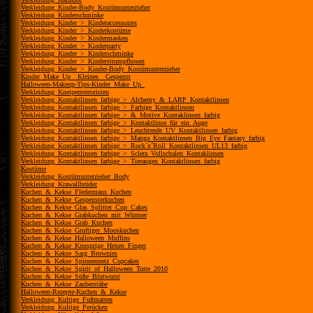
Verkleidung_Kinder-Body_Kostümunterzieher
Verkleidung_Kinderschminke
Verkleidung_Kinder_>_Kinderaccessoires
Verkleidung_Kinder_>_Kinderkostüme
Verkleidung_Kinder_>_Kindermasken
Verkleidung_Kinder_>_Kinderparty
Verkleidung_Kinder_>_Kinderschminke
Verkleidung_Kinder_>_Kinderstrumpfhosen
Verkleidung_Kinder_>_Kinder-Body_Kostümunterzieher
Kinder_Make_Up__Kleines__Gespenst
Halloween-Makeup-Tips-Kinder_Make_Up_
Verkleidung_Kneipenterroristen
Verkleidung_Kontaktlinsen_farbige_>_Alchemy_&_LARP_Kontaktlinsen
Verkleidung_Kontaktlinsen_farbige_>_Farbige_Kontaktlinsen
Verkleidung_Kontaktlinsen_farbige_>_&_Motive_Kontaklinsen_farbig
Verkleidung_Kontaktlinsen_farbige_>_Kontaktlinse_für_ein_Auge
Verkleidung_Kontaktlinsen_farbige_>_Leuchtende_UV_Kontaktlinsen_farbig
Verkleidung_Kontaktlinsen_farbige_>_Manga_Kontaktlinsen_Big_Eye_Fantasy_farbig
Verkleidung_Kontaktlinsen_farbige_>_Rock´n´Roll_Kontaktlinsen_UL13_farbig
Verkleidung_Kontaktlinsen_farbige_>_Sclera_Vollschalen_Kontaklinsen
Verkleidung_Kontaktlinsen_farbige_>_Tieraugen_Kontaktlinsen_farbig
Kostüme
Verkleidung_Kostümunterzieher_Body
Verkleidung_Krawallbrüder
Kuchen_&_Kekse_Fledermaus_Kuchen
Kuchen_&_Kekse_Gespensterkuchen
Kuchen_&_Kekse_Glas_Splitter_Cup_Cakes
Kuchen_&_Kekse_Grabkuchen_mit_Würmer
Kuchen_&_Kekse_Grab_Kuchen
Kuchen_&_Kekse_Gruftiger_Mooskuchen
Kuchen_&_Kekse_Halloween_Muffins
Kuchen_&_Kekse_Knusprige_Hexen_Finger
Kuchen_&_Kekse_Sarg_Brownies
Kuchen_&_Kekse_Spinnennetz_Cupcakes
Kuchen_&_Kekse_Spirit_of_Halloween_Torte_2010
Kuchen_&_Kekse_Süße_Blutwurst
Kuchen_&_Kekse_Zauberstäbe
Halloween-Rezepte-Kuchen_&_Kekse
Verkleidung_Kultige_Fußmatten
Verkleidung_Kultige_Perücken