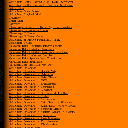
Verkleidung_Gothic_Fashion_>_TOLLWUT_Streetwear
Verkleidung_Gothic_Fashion_>_Underwear_&_Dessous
Gothic_Shop
Verkleidung_Grave_Digger
Verkleidung_Greyland_Masken
Gruselbrett
Grusel_Shop
Gästebuch
IPhone_App_Halloween_-_Grusel-App_zum_Fuerchten
IPhone_App_Halloween_-_Stroika
IPhone_App_Halloween
IPhone_App_HalloweenCount
Verkleidung_&_Motive_Kontaklinsen_farbig
Verkleidung_Brillen
Halloween_Deko_Blutkerzen_Bloody_Candles
Halloween_Deko_Grabstein_Tombstone
Halloween_Deko_Grabstein_Tombstone_Low_Cost
Halloween_Deko_Halloween_Mobilee
Halloween_Deko_Spinnen_Netz_Grünpflanze
Halloween_Deko_Spuklichter
Halloween-Deko-Tips-Halloween_Deko
Verkleidung_Dekoration
Verkleidung_Dekoration_>_Barock_Party
Verkleidung_Dekoration_>_Dekoration
Verkleidung_Dekoration_>_Deko_Figuren
Verkleidung_Dekoration_>_DVDs
Verkleidung_Dekoration_>_Eventzubehör
Verkleidung_Dekoration_>_Fensterdeko
Verkleidung_Dekoration_>_Girlanden
Verkleidung_Dekoration_>_Grabsteine_&_Friedhof
Verkleidung_Dekoration_>_Kürbis
Verkleidung_Dekoration_>_Leichenteile
Verkleidung_Dekoration_>_Luftballons_/_Aufblasbares
Verkleidung_Dekoration_>_Raum_Deko_(Wand_+_Decke)
Verkleidung_Dekoration_>_Schaurige_Lichter
Verkleidung_Dekoration_>_Skelette,_Schädel_&_Gebeine
Verkleidung_Dekoration_>_Spinnennetze
Verkleidung_Dekoration_>_Tiere_&Insekten
Verkleidung_Dekoration_>_Tischdekoration
Verkleidung_Dekoration_>_Türdekoration
Verkleidung_Deko_Figuren