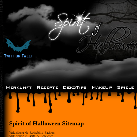
Spirit of Halloween Sitemap
Verkleidung_0s_Rockabilly_Fashion
Verkleidung_>_Bärte_&_Koteletten