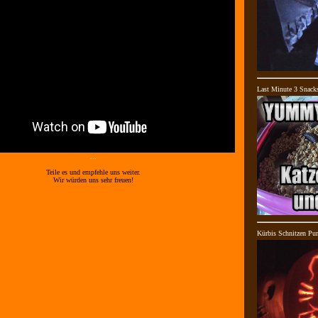
Last Minute 3 Snack
...
Teile es und empfehle uns weiter.
Wir würden uns sehr freuen!
Kürbis Schnitzen Pu