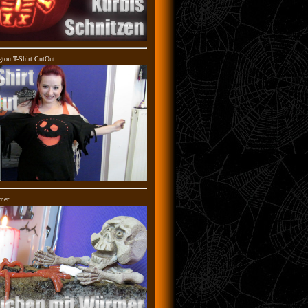
gton T-Shirt CutOut
othic-Cheerleader Halloween-
Mortishia
Kinderkostüm schwarz-grau
Die kleine Mortishia fliegt auf ihre
Hexen
besen um dem Blocksberg
mer
atte Türvorleger AC/DC Danger -
Second Skin Suit-Ganzkörperanzug,
High Voltage
Eine Verwandlung in Grün hat noch k
geschadet!