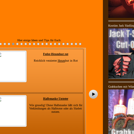
Kostüm Jack Skellin
Hier einige Ideen und Tips für Euch:
Feder-Hexenhut rot
G
Reichlich verzierter
Hexen
hut in Rot
Grabkuchen mit Wür
Halbmaske Untoter
Fussm
Wie gruselig! Diese Halbmaske läßt sich für
Verkleidungen als Halbtoter oder als Skelett
nutzen.