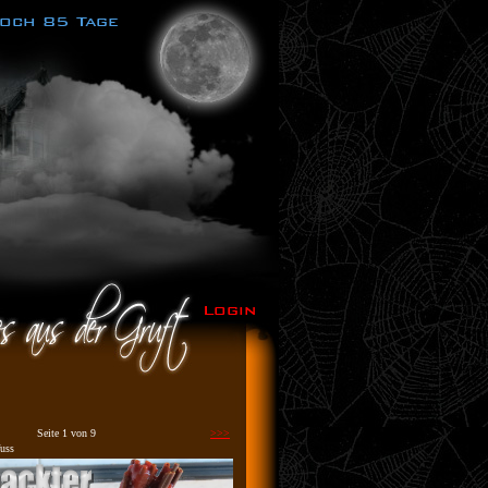
Seite 1 von 9
>>>
uss