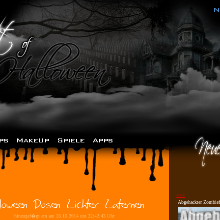
<<<
Abgehackter Zombief
hinzugef�gt am am 28.10.2014 um 22:42:43 Uhr