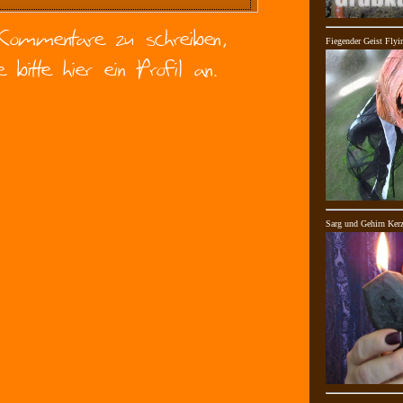
Fiegender Geist Flyi
Sarg und Gehirn Kerz