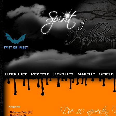
Kategorien:
- Halloween Deko (11)
- Bastel Tips (9)