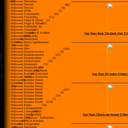
- Halloween Dekoration
(58)
- Halloween Dessous
(86)
- Halloween Dessous
(6)
- Halloween DVDs
(3)
- Halloween Eventzubehör
(26)
- Halloween Fensterdeko
(11)
- Halloween Flügel & Hörner
(2)
- Halloween Flügel & Hörner
(41)
- Halloween Folterkeller
(8)
- Halloween Girlanden
(41)
- Halloween Grabsteine & Friedhof
(34)
Star Wars Rock The Dark Side T-Sh
- Halloween Handschuhe
(105)
- Halloween Handschuhe
(5)
- Halloween Horror-Applikationen
(89)
- Halloween Hüte
(7)
- Halloween Hüte
(164)
- Halloween Kinderaccessoires
(2)
- Halloween Kinderaccessoires
(25)
- Halloween Kinderkostüme
(4)
- Halloween Kindermasken
(19)
- Halloween Kinderparty
(74)
- Halloween Kinderschminke
(16)
- Halloween Kinderstrumpfhosen
(30)
- Halloween Kostüme Accessoires
(5)
Star Wars DJ Vador T-Shirt 
- Halloween Kostüme Accessoires
(141)
- Halloween Kostüme Damen
(3)
- Halloween Kostüme Damen
(571)
- Halloween Kostüme Deluxe
(15)
- Halloween Kostüme Herren
(397)
- Halloween Kostüme Herren
(4)
- Halloween Kostüme Hunde
(10)
- Halloween Kostüme Kinder
(7)
- Halloween Kostüme Kinder
(218)
- Halloween Kürbis
(18)
- Halloween Leichenteile
(38)
- Halloween Lizenzprodukte
(14)
- Halloween Lizenzprodukte
(1)
Star Wars Chewie am Strand T-Shir
- Halloween Luftballons / Aufblasbares
(14)
- Halloween MEGA-Kostüme
(6)
- Halloween Partygetränke
(31)
- Halloween Partyspiele
(48)