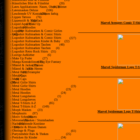
- Künstliches Blut & Filmblut
(20)
- Latex Applikationen: Nasen, Ohren, Hörner
(113)
- Latexmasken Deluxe
(106)
- Leuchtende UV Kontaktlinsen farbig
(26)
- Lippen Tattoos
(76)
- Lippenstift & Nagellack
(15)
Marvel Avengers Comic T-Shi
- Liquid Aqua Make Up
(22)
- Logoshirt Hoodies
(4)
- Logoshirt Kultmarken & Comic Girlies
(24)
- Logoshirt Kultmarken & Comic Shirts
(47)
- Logoshirt Kultmarken & Comic Shirts
(227)
- Logoshirt Kultmarken Kinder & Baby
(22)
- Logoshirt Kultmarken Taschen
(48)
- Logoshirt Kultmarken Taschen
(4)
- Logoshirt Retro Rock Shirts
(31)
- Lustige Aufkleber
(6)
- Make Up Puder
(27)
- Manga Kontaktlinsen Big Eye Fantasy
(11)
farbig
- Mäntel & Jacken Damen
(11)
Marvel Spiderman Logo T-Sh
- Mäntel & Jacken Herren
(13)
- Metal Baby Strampler
(16)
- Metal Caps
(4)
- Metal Caps
(8)
- Metal Girlie Shirts
(28)
- Metal Girlie Shirts
(23)
- Metal Hoodies
(23)
- Metal Hoodies
(24)
- Metal Longsleeves
(1)
- Metal Longsleeves
(3)
- Metal T-Shirts A-Z
(85)
- Metal T-Shirts A-Z
(149)
- Morph Masken
(23)
Marvel Spiderman Logo T-Shir
- Morphsuits
(97)
- Motiv Schminksets
(38)
- Motorrad-Masken / Sturmhauben
(5)
- Nachtleuchtende Kostüme
(15)
- Oberteile & Blusen Damen
(26)
- Ohrringe & Plugs
(61)
- Partyzubehör Bars & Theken
(25)
- Perücken für Kinder
(34)