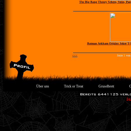
The Big Bang Theory Schere, Stein, Pap
Batman Arkham Origins Joker T-S
<<<
Seite 1 von
Über uns
Trick or Treat
Gruselbrett
G
Spi