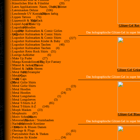
- Künstliches Blut & Filmblut
(20)
- Latex Applikationen: Nasen, Ohren, Hörner
(113)
- Latexmasken Deluxe
(106)
- Leuchtende UV Kontaktlinsen farbig
(26)
- Lippen Tattoos
(76)
- Lippenstift & Nagellack
(15)
- Liquid Aqua Make Up
(22)
Glitzer-Gel Rot
- Logoshirt Hoodies
(4)
- Logoshirt Kultmarken & Comic Girlies
(24)
Das holographische Glitzer-Gel in super fei
- Logoshirt Kultmarken & Comic Shirts
(47)
- Logoshirt Kultmarken & Comic Shirts
(227)
- Logoshirt Kultmarken Kinder & Baby
(22)
- Logoshirt Kultmarken Taschen
(48)
- Logoshirt Kultmarken Taschen
(4)
- Logoshirt Retro Rock Shirts
(31)
- Lustige Aufkleber
(6)
- Make Up Puder
(27)
- Manga Kontaktlinsen Big Eye Fantasy
(11)
farbig
- Mäntel & Jacken Damen
(11)
- Mäntel & Jacken Herren
(13)
Glitzer-Gel Grü
- Metal Baby Strampler
(16)
- Metal Caps
(4)
Das holographische Glitzer-Gel in super fei
- Metal Caps
(8)
- Metal Girlie Shirts
(28)
- Metal Girlie Shirts
(23)
- Metal Hoodies
(23)
- Metal Hoodies
(24)
- Metal Longsleeves
(1)
- Metal Longsleeves
(3)
- Metal T-Shirts A-Z
(85)
- Metal T-Shirts A-Z
(149)
- Morph Masken
(23)
- Morphsuits
(97)
Glitzer-Gel Bla
- Motiv Schminksets
(38)
- Motorrad-Masken / Sturmhauben
(5)
Das holographische Glitzer-Gel in super fei
- Nachtleuchtende Kostüme
(15)
- Oberteile & Blusen Damen
(26)
- Ohrringe & Plugs
(61)
- Partyzubehör Bars & Theken
(25)
- Perücken für Kinder
(34)