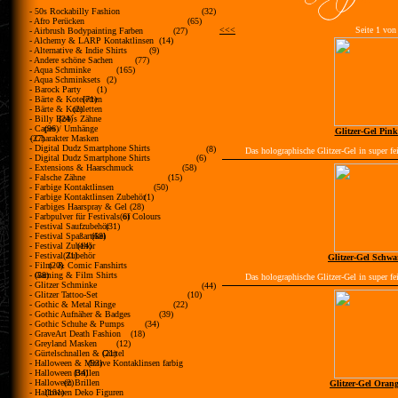
- 50s Rockabilly Fashion
(32)
- Afro Perücken
(65)
<<<
Seite 1 von
- Airbrush Bodypainting Farben
(27)
- Alchemy & LARP Kontaktlinsen
(14)
- Alternative & Indie Shirts
(9)
- Andere schöne Sachen
(77)
- Aqua Schminke
(165)
- Aqua Schminksets
(2)
- Barock Party
(1)
- Bärte & Koteletten
(71)
- Bärte & Koteletten
(2)
- Billy Bob´s Zähne
(24)
- Capes / Umhänge
(96)
Glitzer-Gel Pin
- Charakter Masken
(27)
- Digital Dudz Smartphone Shirts
(8)
Das holographische Glitzer-Gel in super fei
- Digital Dudz Smartphone Shirts
(6)
- Extensions & Haarschmuck
(58)
- Falsche Zähne
(15)
- Farbige Kontaktlinsen
(50)
- Farbige Kontaktlinsen Zubehör
(1)
- Farbiges Haarspray & Gel
(28)
- Farbpulver für Festivals of Colours
(6)
- Festival Saufzubehör
(31)
- Festival Spaßartikel
(68)
- Festival Zubehör
(14)
- Festival Zubehör
(31)
Glitzer-Gel Schwa
- Film- & Comic Fanshirts
(20)
- Gaming & Film Shirts
(88)
Das holographische Glitzer-Gel in super fei
- Glitzer Schminke
(44)
- Glitzer Tattoo-Set
(10)
- Gothic & Metal Ringe
(22)
- Gothic Aufnäher & Badges
(39)
- Gothic Schuhe & Pumps
(34)
- GraveArt Death Fashion
(18)
- Greyland Masken
(12)
- Gürtelschnallen & Gürtel
(21)
- Halloween & Motive Kontaklinsen farbig
(93)
- Halloween Brillen
(34)
- Halloween Brillen
(2)
Glitzer-Gel Oran
- Halloween Deko Figuren
(101)