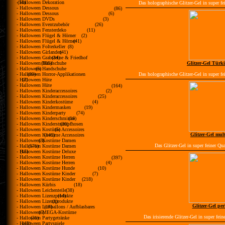
- Halloween Dekoration
(58)
Das holographische Glitzer-Gel in super fei
- Halloween Dessous
(86)
- Halloween Dessous
(6)
- Halloween DVDs
(3)
- Halloween Eventzubehör
(26)
- Halloween Fensterdeko
(11)
- Halloween Flügel & Hörner
(2)
- Halloween Flügel & Hörner
(41)
- Halloween Folterkeller
(8)
- Halloween Girlanden
(41)
- Halloween Grabsteine & Friedhof
(34)
- Halloween Handschuhe
(105)
Glitzer-Gel Türk
- Halloween Handschuhe
(5)
- Halloween Horror-Applikationen
(89)
Das holographische Glitzer-Gel in super fei
- Halloween Hüte
(7)
- Halloween Hüte
(164)
- Halloween Kinderaccessoires
(2)
- Halloween Kinderaccessoires
(25)
- Halloween Kinderkostüme
(4)
- Halloween Kindermasken
(19)
- Halloween Kinderparty
(74)
- Halloween Kinderschminke
(16)
- Halloween Kinderstrumpfhosen
(30)
- Halloween Kostüme Accessoires
(5)
Glitzer-Gel mult
- Halloween Kostüme Accessoires
(141)
- Halloween Kostüme Damen
(3)
Das Glitzer-Gel in super feiner Qua
- Halloween Kostüme Damen
(571)
- Halloween Kostüme Deluxe
(15)
- Halloween Kostüme Herren
(397)
- Halloween Kostüme Herren
(4)
- Halloween Kostüme Hunde
(10)
- Halloween Kostüme Kinder
(7)
- Halloween Kostüme Kinder
(218)
- Halloween Kürbis
(18)
- Halloween Leichenteile
(38)
- Halloween Lizenzprodukte
(14)
- Halloween Lizenzprodukte
(1)
Glitzer-Gel per
- Halloween Luftballons / Aufblasbares
(14)
- Halloween MEGA-Kostüme
(6)
Das irisierende Glitzer-Gel in super fein
- Halloween Partygetränke
(31)
- Halloween Partyspiele
(48)