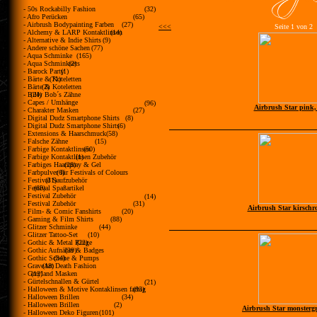
- 50s Rockabilly Fashion
(32)
- Afro Perücken
(65)
- Airbrush Bodypainting Farben
(27)
<<<
Seite 1 von 2
- Alchemy & LARP Kontaktlinsen
(14)
- Alternative & Indie Shirts
(9)
- Andere schöne Sachen
(77)
- Aqua Schminke
(165)
- Aqua Schminksets
(2)
- Barock Party
(1)
- Bärte & Koteletten
(71)
- Bärte & Koteletten
(2)
- Billy Bob´s Zähne
(24)
- Capes / Umhänge
(96)
Airbrush Star pink,
- Charakter Masken
(27)
- Digital Dudz Smartphone Shirts
(8)
- Digital Dudz Smartphone Shirts
(6)
- Extensions & Haarschmuck
(58)
- Falsche Zähne
(15)
- Farbige Kontaktlinsen
(50)
- Farbige Kontaktlinsen Zubehör
(1)
- Farbiges Haarspray & Gel
(28)
- Farbpulver für Festivals of Colours
(6)
- Festival Saufzubehör
(31)
- Festival Spaßartikel
(68)
- Festival Zubehör
(14)
- Festival Zubehör
(31)
Airbrush Star kirschr
- Film- & Comic Fanshirts
(20)
- Gaming & Film Shirts
(88)
- Glitzer Schminke
(44)
- Glitzer Tattoo-Set
(10)
- Gothic & Metal Ringe
(22)
- Gothic Aufnäher & Badges
(39)
- Gothic Schuhe & Pumps
(34)
- GraveArt Death Fashion
(18)
- Greyland Masken
(12)
- Gürtelschnallen & Gürtel
(21)
- Halloween & Motive Kontaklinsen farbig
(93)
- Halloween Brillen
(34)
- Halloween Brillen
(2)
Airbrush Star monsterg
- Halloween Deko Figuren
(101)