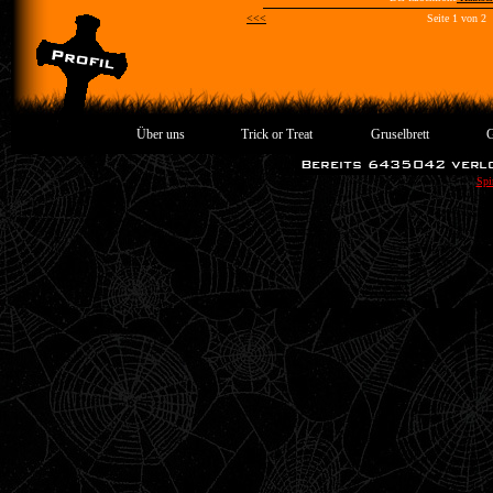
<<<
Seite 1 von 2
Über uns
Trick or Treat
Gruselbrett
G
Spi