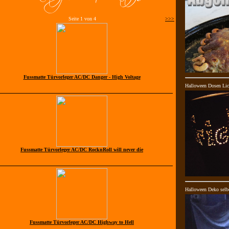
Seite 1 von 4
>>>
Fussmatte Türvorleger AC/DC Danger - High Voltage
Halloween Dosen Lic
Fussmatte Türvorleger AC/DC RocknRoll will never die
Halloween Deko selb
Fussmatte Türvorleger AC/DC Highway to Hell