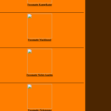
Fussmatte Kampfkatze
Fussmatte Wachhund
Fussmatte Nichts kaufen
Fussmatte Zickenzone