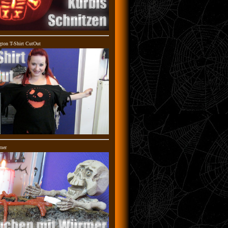
gton T-Shirt CutOut
mer