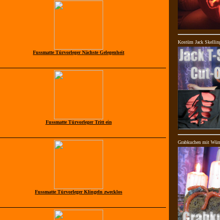
Kostüm Jack Skellin
Fussmatte Türvorleger Nächste Gelegenheit
Fussmatte Türvorleger Tritt ein
Grabkuchen mit Wür
Fussmatte Türvorleger Klingeln zwecklos