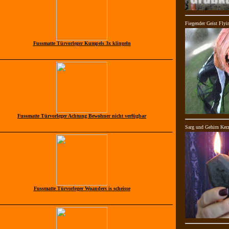
Fiegender Geist Flyi
Fussmatte Türvorleger Kumpels 3x klingeln
Fussmatte Türvorleger Achtung Bewohner nicht verfügbar
Sarg und Gehirn Kerz
Fussmatte Türvorleger Woanders is scheisse