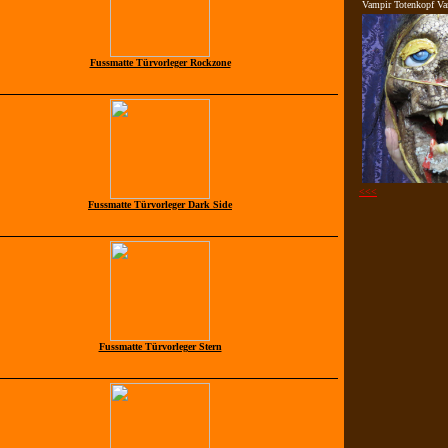
Vampir Totenkopf Va
Fussmatte Türvorleger Rockzone
<<<
Fussmatte Türvorleger Dark Side
Fussmatte Türvorleger Stern