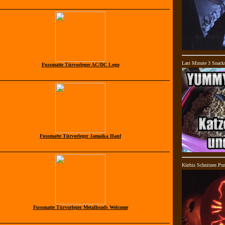
Last Minute 3 Snack
Fussmatte Türvorleger AC/DC Logo
Fussmatte Türvorleger Jamaika Hanf
Kürbis Schnitzen Pu
Fussmatte Türvorleger Metalheads Welcome