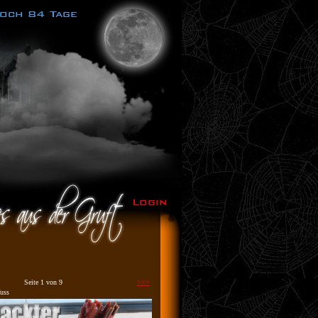
Seite 1 von 9
>>>
uss