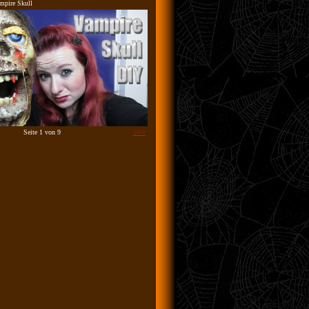
mpire Skull
Seite 1 von 9
>>>