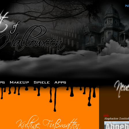
<<<
Abgehackter Zombief