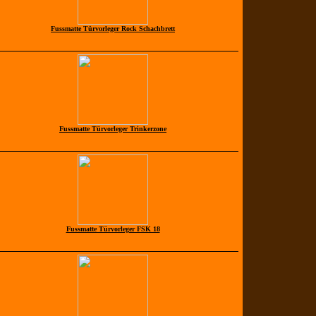
Fussmatte Türvorleger Rock Schachbrett
Fussmatte Türvorleger Trinkerzone
Fussmatte Türvorleger FSK 18