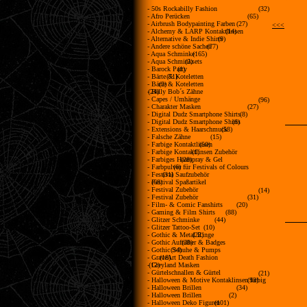
- 50s Rockabilly Fashion
(32)
- Afro Perücken
(65)
- Airbrush Bodypainting Farben
(27)
<<<
- Alchemy & LARP Kontaktlinsen
(14)
- Alternative & Indie Shirts
(9)
- Andere schöne Sachen
(77)
- Aqua Schminke
(165)
- Aqua Schminksets
(2)
- Barock Party
(1)
- Bärte & Koteletten
(71)
- Bärte & Koteletten
(2)
- Billy Bob´s Zähne
(24)
- Capes / Umhänge
(96)
- Charakter Masken
(27)
- Digital Dudz Smartphone Shirts
(8)
- Digital Dudz Smartphone Shirts
(6)
- Extensions & Haarschmuck
(58)
- Falsche Zähne
(15)
- Farbige Kontaktlinsen
(50)
- Farbige Kontaktlinsen Zubehör
(1)
- Farbiges Haarspray & Gel
(28)
- Farbpulver für Festivals of Colours
(6)
- Festival Saufzubehör
(31)
- Festival Spaßartikel
(68)
- Festival Zubehör
(14)
- Festival Zubehör
(31)
- Film- & Comic Fanshirts
(20)
- Gaming & Film Shirts
(88)
- Glitzer Schminke
(44)
- Glitzer Tattoo-Set
(10)
- Gothic & Metal Ringe
(22)
- Gothic Aufnäher & Badges
(39)
- Gothic Schuhe & Pumps
(34)
- GraveArt Death Fashion
(18)
- Greyland Masken
(12)
- Gürtelschnallen & Gürtel
(21)
- Halloween & Motive Kontaklinsen farbig
(93)
- Halloween Brillen
(34)
- Halloween Brillen
(2)
- Halloween Deko Figuren
(101)