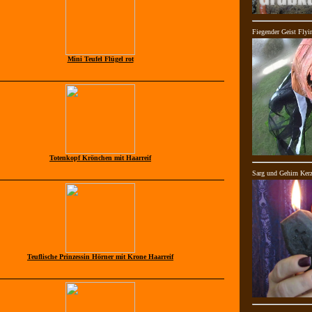
Fiegender Geist Flyi
Mini Teufel Flügel rot
Totenkopf Krönchen mit Haarreif
Sarg und Gehirn Kerz
Teuflische Prinzessin Hörner mit Krone Haarreif