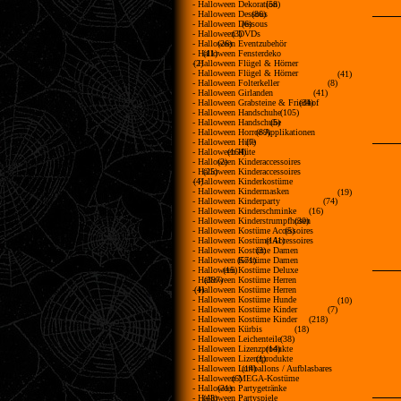
- Halloween Dekoration
(58)
- Halloween Dessous
(86)
- Halloween Dessous
(6)
- Halloween DVDs
(3)
- Halloween Eventzubehör
(26)
- Halloween Fensterdeko
(11)
- Halloween Flügel & Hörner
(2)
- Halloween Flügel & Hörner
(41)
- Halloween Folterkeller
(8)
- Halloween Girlanden
(41)
- Halloween Grabsteine & Friedhof
(34)
- Halloween Handschuhe
(105)
- Halloween Handschuhe
(5)
- Halloween Horror-Applikationen
(89)
- Halloween Hüte
(7)
- Halloween Hüte
(164)
- Halloween Kinderaccessoires
(2)
- Halloween Kinderaccessoires
(25)
- Halloween Kinderkostüme
(4)
- Halloween Kindermasken
(19)
- Halloween Kinderparty
(74)
- Halloween Kinderschminke
(16)
- Halloween Kinderstrumpfhosen
(30)
- Halloween Kostüme Accessoires
(5)
- Halloween Kostüme Accessoires
(141)
- Halloween Kostüme Damen
(3)
- Halloween Kostüme Damen
(571)
- Halloween Kostüme Deluxe
(15)
- Halloween Kostüme Herren
(397)
- Halloween Kostüme Herren
(4)
- Halloween Kostüme Hunde
(10)
- Halloween Kostüme Kinder
(7)
- Halloween Kostüme Kinder
(218)
- Halloween Kürbis
(18)
- Halloween Leichenteile
(38)
- Halloween Lizenzprodukte
(14)
- Halloween Lizenzprodukte
(1)
- Halloween Luftballons / Aufblasbares
(14)
- Halloween MEGA-Kostüme
(6)
- Halloween Partygetränke
(31)
- Halloween Partyspiele
(48)