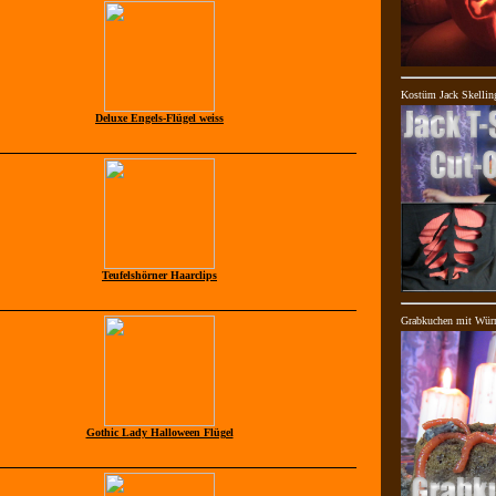
Kostüm Jack Skellin
Deluxe Engels-Flügel weiss
Teufelshörner Haarclips
Grabkuchen mit Wür
Gothic Lady Halloween Flügel