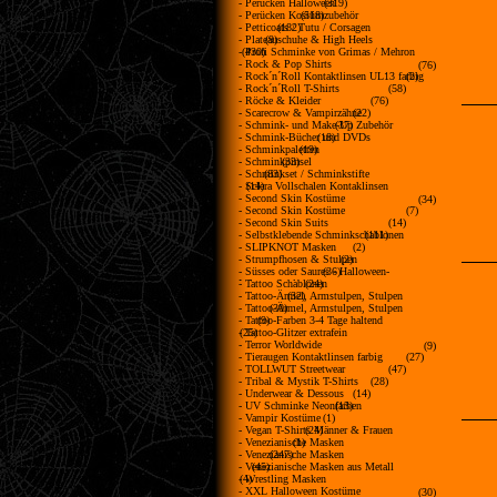
- Perücken Halloween
(319)
- Perücken Kostümzubehör
(518)
- Petticoats / Tutu / Corsagen
(182)
- Plateauschuhe & High Heels
(9)
- Profi Schminke von Grimas / Mehron
(430)
- Rock & Pop Shirts
(76)
- Rock´n´Roll Kontaktlinsen UL13 farbig
(2)
- Rock´n´Roll T-Shirts
(58)
- Röcke & Kleider
(76)
- Scarecrow & Vampirzähne
(22)
- Schmink- und Make-Up Zubehör
(37)
- Schmink-Bücher und DVDs
(18)
- Schminkpaletten
(19)
- Schminkpinsel
(33)
- Schminkset / Schminkstifte
(83)
- Sclera Vollschalen Kontaklinsen
(14)
- Second Skin Kostüme
(34)
- Second Skin Kostüme
(7)
- Second Skin Suits
(14)
- Selbstklebende Schminkschablonen
(111)
- SLIPKNOT Masken
(2)
- Strumpfhosen & Stulpen
(2)
- Süsses oder Saures - Halloween-
(36)
Lebensmittel
- Tattoo Schablonen
(24)
- Tattoo-Ärmel, Armstulpen, Stulpen
(32)
- Tattoo-Ärmel, Armstulpen, Stulpen
(30)
- Tattoo-Farben 3-4 Tage haltend
(9)
- Tattoo-Glitzer extrafein
(25)
- Terror Worldwide
(9)
- Tieraugen Kontaktlinsen farbig
(27)
- TOLLWUT Streetwear
(47)
- Tribal & Mystik T-Shirts
(28)
- Underwear & Dessous
(14)
- UV Schminke Neonfarben
(13)
- Vampir Kostüme
(1)
- Vegan T-Shirts Männer & Frauen
(24)
- Venezianische Masken
(1)
- Venezianische Masken
(247)
- Venezianische Masken aus Metall
(45)
- Wrestling Masken
(4)
- XXL Halloween Kostüme
(30)