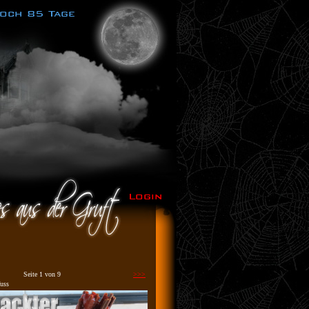
Seite 1 von 9
>>>
uss