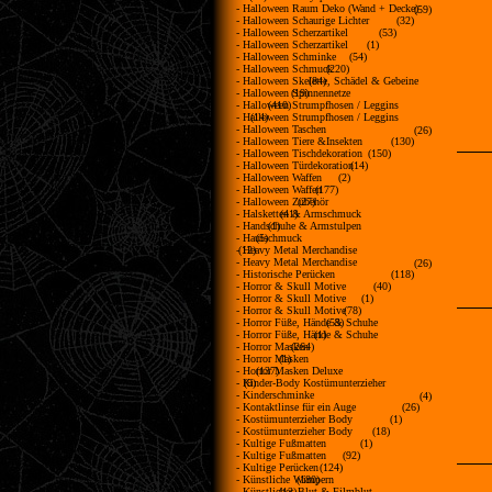
- Halloween Raum Deko (Wand + Decke)
(59)
- Halloween Schaurige Lichter
(32)
- Halloween Scherzartikel
(53)
- Halloween Scherzartikel
(1)
- Halloween Schminke
(54)
- Halloween Schmuck
(220)
- Halloween Skelette, Schädel & Gebeine
(84)
- Halloween Spinnennetze
(19)
- Halloween Strumpfhosen / Leggins
(410)
- Halloween Strumpfhosen / Leggins
(14)
- Halloween Taschen
(26)
- Halloween Tiere &Insekten
(130)
- Halloween Tischdekoration
(150)
- Halloween Türdekoration
(14)
- Halloween Waffen
(2)
- Halloween Waffen
(177)
- Halloween Zubehör
(27)
- Halsketten & Armschmuck
(41)
- Handschuhe & Armstulpen
(1)
- Hautschmuck
(5)
- Heavy Metal Merchandise
(12)
- Heavy Metal Merchandise
(26)
- Historische Perücken
(118)
- Horror & Skull Motive
(40)
- Horror & Skull Motive
(1)
- Horror & Skull Motive
(78)
- Horror Füße, Hände & Schuhe
(53)
- Horror Füße, Hände & Schuhe
(1)
- Horror Masken
(264)
- Horror Masken
(1)
- Horror Masken Deluxe
(137)
- Kinder-Body Kostümunterzieher
(9)
- Kinderschminke
(4)
- Kontaktlinse für ein Auge
(26)
- Kostümunterzieher Body
(1)
- Kostümunterzieher Body
(18)
- Kultige Fußmatten
(1)
- Kultige Fußmatten
(92)
- Kultige Perücken
(124)
- Künstliche Wimpern
(180)
- Künstliches Blut & Filmblut
(13)