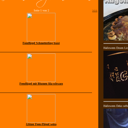
Seite 1 von 2
>>>
Feenflügel Schmetterling bunt
Halloween Dosen Lic
Feenflügel mit Blumen lila-schwarz
Halloween Deko selb
Glitzer Feen-Flügel weiss