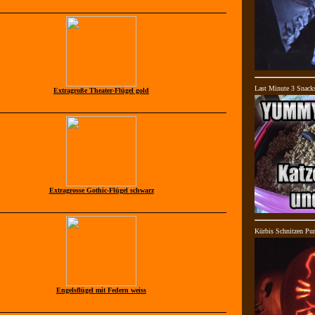
Last Minute 3 Snack
Extragroße Theater-Flügel gold
Extragrosse Gothic-Flügel schwarz
Kürbis Schnitzen Pu
Engelsflügel mit Federn weiss