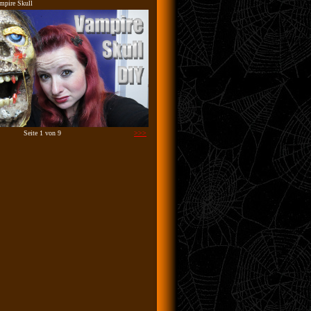
mpire Skull
Seite 1 von 9
>>>