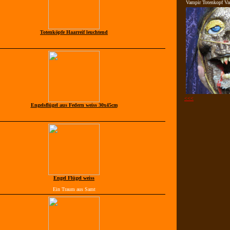
Vampir Totenkopf Va
Totenköpfe Haarreif leuchtend
<<<
Engelsflügel aus Federn weiss 30x45cm
Engel Flügel weiss
Ein Traum aus Samt