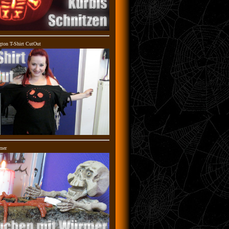
gton T-Shirt CutOut
mer